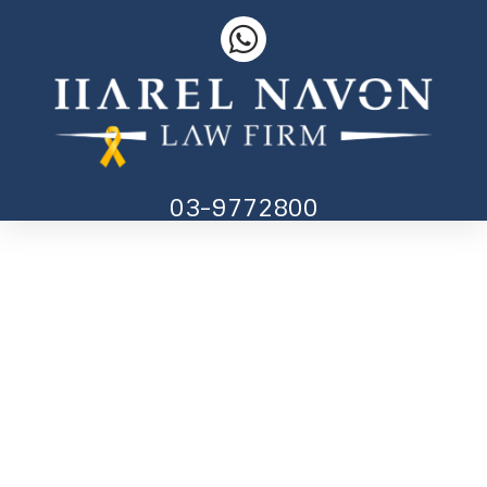
03-9772800
דף הבית
»
מאמרים
»
ערעור על עתירה מנהלית